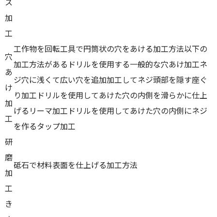
ス
加
工
工作物を回転工具で円筒状の穴をあける加工方法以下の
穴
加工方法があるドリルを使用する一般的な穴あけ加工ネ
あ
ジ穴に浅くて広い穴を追加加工してネジ頭部を隠す座ぐ
け
り加工ドリルを使用してあけた穴の内側を滑らかに仕上
加
げるリーマ加工ドリルを使用してあけた穴の内側にネジ
工
を作るタップ加工
研
磨
砥石で材料表面を仕上げる加工方法
加
工
き